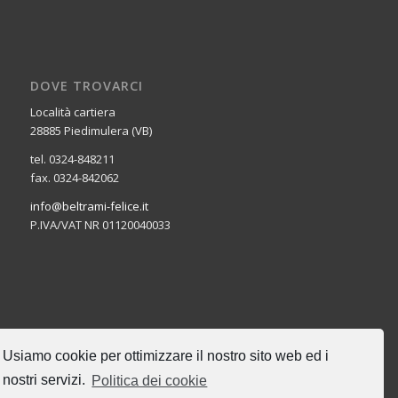
DOVE TROVARCI
Località cartiera
28885 Piedimulera (VB)
tel. 0324-848211
fax. 0324-842062
info@beltrami-felice.it
P.IVA/VAT NR 01120040033
CERCA NEL SITO
Usiamo cookie per ottimizzare il nostro sito web ed i
nostri servizi.
Politica dei cookie