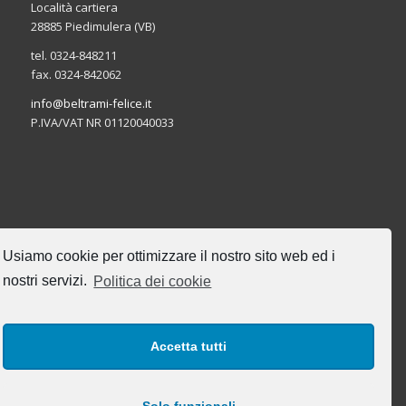
Località cartiera
28885 Piedimulera (VB)
tel. 0324-848211
fax. 0324-842062
info@beltrami-felice.it
P.IVA/VAT NR 01120040033
CERCA NEL SITO
Usiamo cookie per ottimizzare il nostro sito web ed i
nostri servizi.
Politica dei cookie
Accetta tutti
I NOSTRI ORARI DI UFFICIO
Lun-Ven: 8:00-17:00