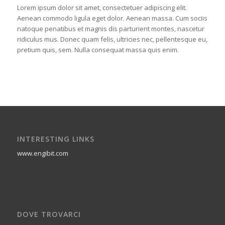
Lorem ipsum dolor sit amet, consectetuer adipiscing elit.
Aenean commodo ligula eget dolor. Aenean massa. Cum sociis
natoque penatibus et magnis dis parturient montes, nascetur
ridiculus mus. Donec quam felis, ultricies nec, pellentesque eu,
pretium quis, sem. Nulla consequat massa quis enim.
INTERESTING LINKS
www.engibit.com
DOVE TROVARCI