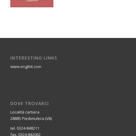
INTERESTING LINKS
www.engibit.com
DOVE TROVARCI
Località cartiera
28885 Piedimulera (VB)
tel. 0324-848211
fax. 0324-842062