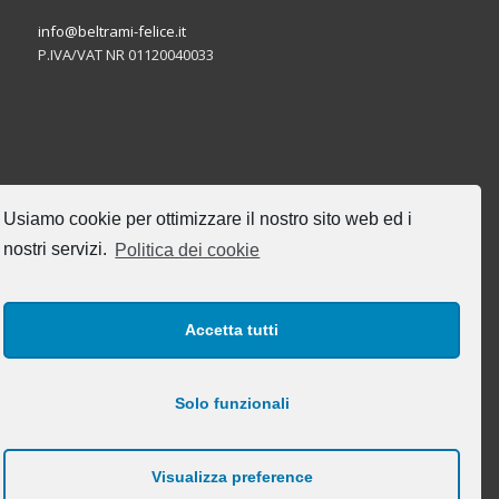
info@beltrami-felice.it
P.IVA/VAT NR 01120040033
CERCA NEL SITO
Usiamo cookie per ottimizzare il nostro sito web ed i
nostri servizi.
Politica dei cookie
Accetta tutti
I NOSTRI ORARI DI UFFICIO
Lun-Ven: 8:00-17:00
Solo funzionali
Visualizza preference