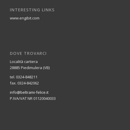
INTERESTING LINKS
www.engibit.com
DOVE TROVARCI
Località cartiera
28885 Piedimulera (VB)
tel. 0324-848211
fax. 0324-842062
info@beltrami-felice.it
P.IVA/VAT NR 01120040033