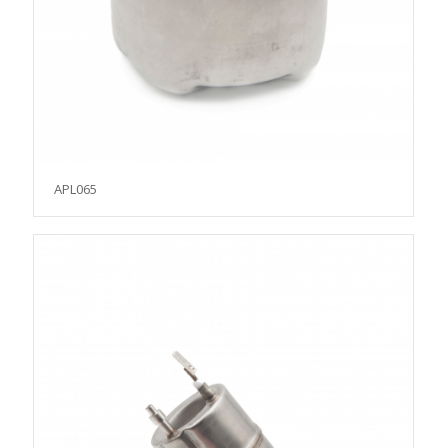
APL065