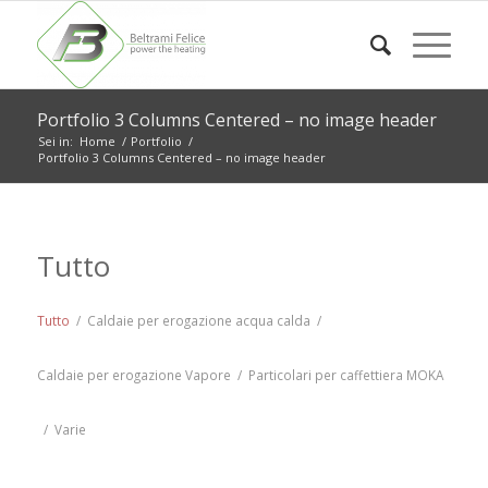
Portfolio 3 Columns Centered – no image header
Sei in:
Home
/
Portfolio
/
Portfolio 3 Columns Centered – no image header
Tutto
Tutto
/
Caldaie per erogazione acqua calda
/
Caldaie per erogazione Vapore
/
Particolari per caffettiera MOKA
/
Varie