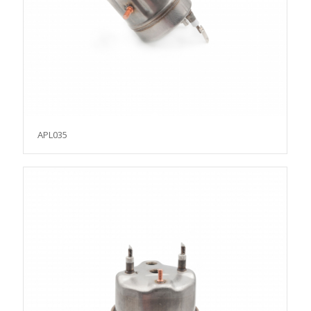
APL035