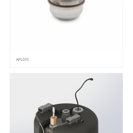
APL015