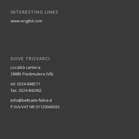
INTERESTING LINKS
www.engibit.com
DOVE TROVARCI
Località cartiera
28885 Piedimulera (VB)
tel. 0324-848211
fax. 0324-842062
info@beltrami-felice.it
P.IVA/VAT NR 01120040033