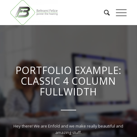
PORTFOLIO EXAMPLE:
CLASSIC 4 COLUMN
FULLWIDTH
Hey there! We are Enfold and we make really beautiful and
amazing stuff.