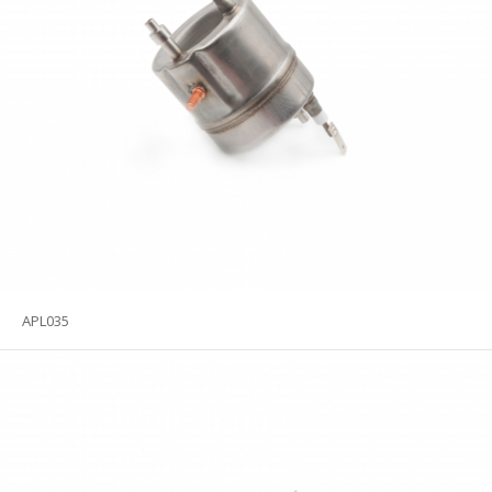
APL035