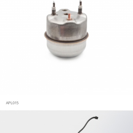
APL015