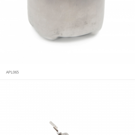
APL065