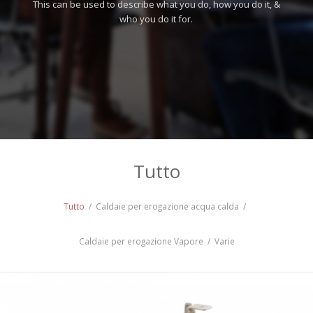
This can be used to describe what you do, how you do it, &
who you do it for.
Tutto
Tutto
/
Caldaie per erogazione acqua calda
/
Caldaie per erogazione Vapore
/
Varie