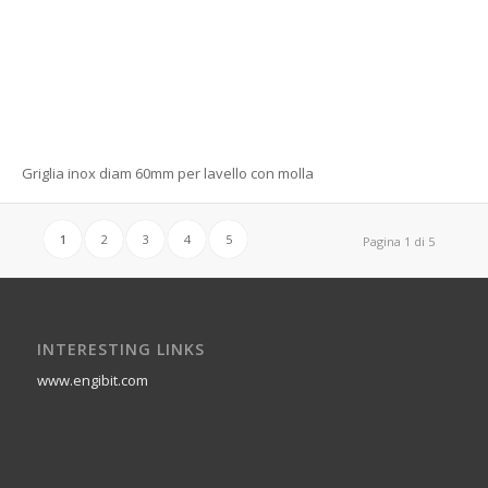
Griglia inox diam 60mm per lavello con molla
1
2
3
4
5
Pagina 1 di 5
INTERESTING LINKS
www.engibit.com