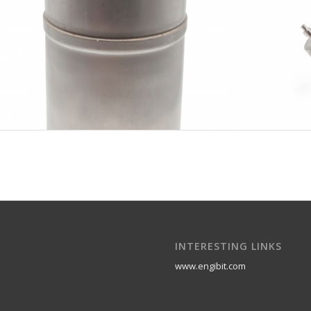
APL065
INTERESTING LINKS
www.engibit.com