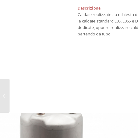
Descrizione
Caldaie realizzate su richiesta d
le caldaie standard L05, L065 e 
dedicate, oppure realizzare cald
partendo da tubo.
Griglia inox diam 60mm
per lavello con molla