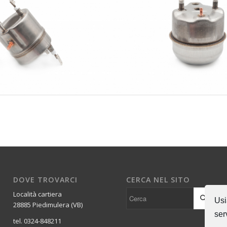
APL035
APL015
DOVE TROVARCI
CERCA NEL SITO
Località cartiera
Usi
28885 Piedimulera (VB)
ser
tel. 0324-848211