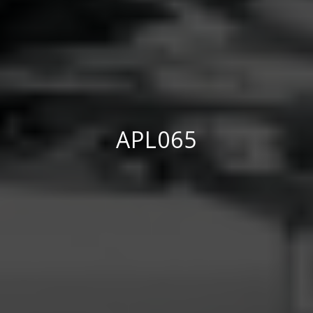
APL065