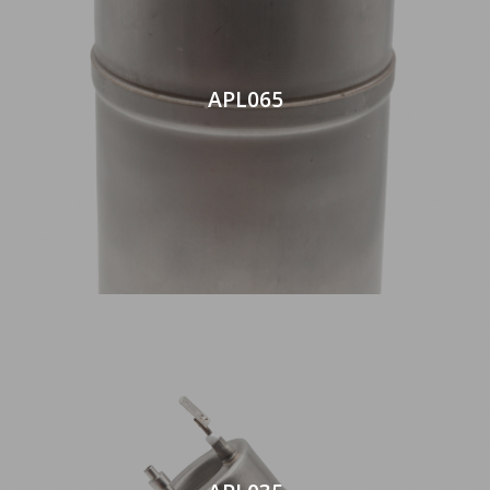
APL065