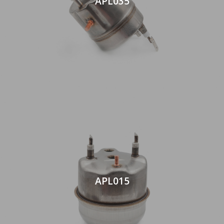
APL035
APL015