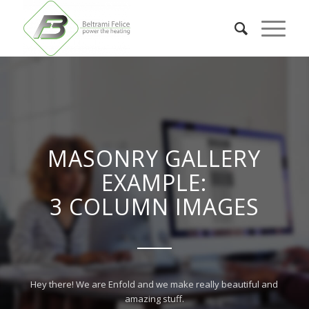
MASONRY GALLERY
EXAMPLE:
3 COLUMN IMAGES
Hey there! We are Enfold and we make really beautiful and
amazing stuff.