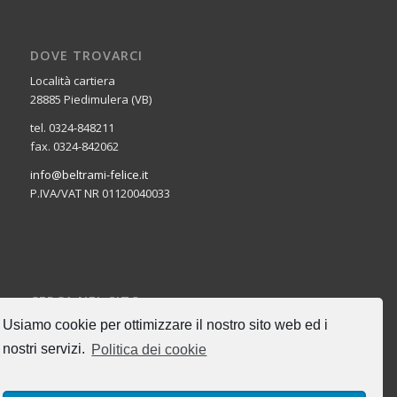
DOVE TROVARCI
Località cartiera
28885 Piedimulera (VB)
tel. 0324-848211
fax. 0324-842062
info@beltrami-felice.it
P.IVA/VAT NR 01120040033
CERCA NEL SITO
Usiamo cookie per ottimizzare il nostro sito web ed i
nostri servizi.
Politica dei cookie