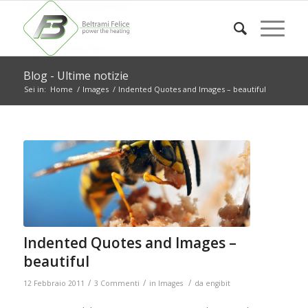
Blog - Ultime notizie
Sei in:
Home
/
Images
/
Indented Quotes and Images – beautiful
Indented Quotes and Images –
beautiful
/
/
/
12 Febbraio 2011
3 Commenti
in
Images
da
engibit