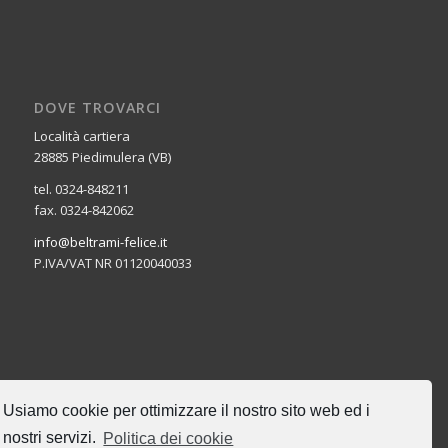
DOVE TROVARCI
Località cartiera
28885 Piedimulera (VB)
tel. 0324-848211
fax. 0324-842062
info@beltrami-felice.it
P.IVA/VAT NR 01120040033
CERCA NEL SITO
Usiamo cookie per ottimizzare il nostro sito web ed i
nostri servizi.
Politica dei cookie