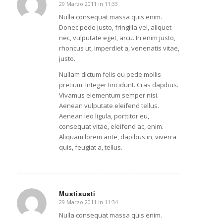
29 Marzo 2011 in 11:33
dice:
Nulla consequat massa quis enim.
Donec pede justo, fringilla vel, aliquet
nec, vulputate eget, arcu. In enim justo,
rhoncus ut, imperdiet a, venenatis vitae,
justo.
Nullam dictum felis eu pede mollis
pretium. Integer tincidunt. Cras dapibus.
Vivamus elementum semper nisi.
Aenean vulputate eleifend tellus.
Aenean leo ligula, porttitor eu,
consequat vitae, eleifend ac, enim.
Aliquam lorem ante, dapibus in, viverra
quis, feugiat a, tellus.
Mustisusti
29 Marzo 2011 in 11:34
dice:
Nulla consequat massa quis enim.