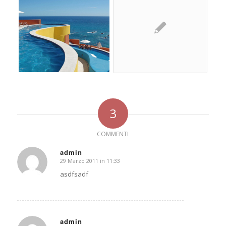
3
COMMENTI
admin
29 Marzo 2011 in 11:33
dice:
asdfsadf
admin