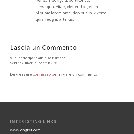
Aenean leo ligula, porttitor eu,
consequat vitae, eleifend ac, enim.
Aliquam lorem ante, dapibus in, viverra
quis, feugiat a, tellus.
Lascia un Commento
Vuoi partecipare alla discussione?
Sentitevi liberi di contribuire!
Devi essere
connesso
per inviare un commento.
INTERESTING LINKS
www.engibit.com