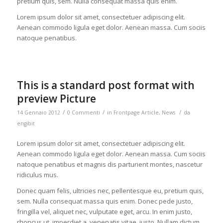
pretium quis, sem. Nulla consequat massa quis enim.
Lorem ipsum dolor sit amet, consectetuer adipiscing elit.
Aenean commodo ligula eget dolor. Aenean massa. Cum sociis
natoque penatibus.
This is a standard post format with
preview Picture
/
/
/
14 Gennaio 2012
0 Commenti
in
Frontpage Article
,
News
da
engibit
Lorem ipsum dolor sit amet, consectetuer adipiscing elit.
Aenean commodo ligula eget dolor. Aenean massa. Cum sociis
natoque penatibus et magnis dis parturient montes, nascetur
ridiculus mus.
Donec quam felis, ultricies nec, pellentesque eu, pretium quis,
sem. Nulla consequat massa quis enim. Donec pede justo,
fringilla vel, aliquet nec, vulputate eget, arcu. In enim justo,
rhoncus ut, imperdiet a, venenatis vitae, justo. Nullam dictum