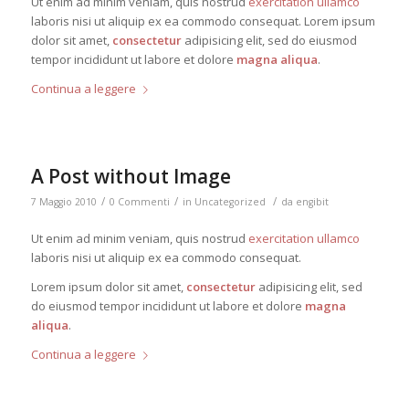
Ut enim ad minim veniam, quis nostrud
exercitation ullamco
laboris nisi ut aliquip ex ea commodo consequat. Lorem ipsum
dolor sit amet,
consectetur
adipisicing elit, sed do eiusmod
tempor incididunt ut labore et dolore
magna aliqua
.
Continua a leggere
A Post without Image
/
/
/
7 Maggio 2010
0 Commenti
in
Uncategorized
da
engibit
Ut enim ad minim veniam, quis nostrud
exercitation ullamco
laboris nisi ut aliquip ex ea commodo consequat.
Lorem ipsum dolor sit amet,
consectetur
adipisicing elit, sed
do eiusmod tempor incididunt ut labore et dolore
magna
aliqua
.
Continua a leggere