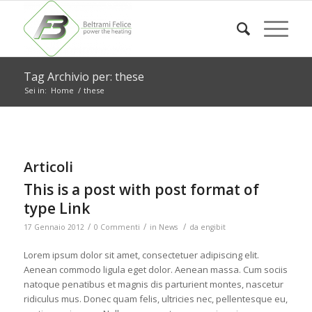
Tag Archivio per: these
Sei in:
Home
/
these
Articoli
This is a post with post format of
type Link
/
/
/
17 Gennaio 2012
0 Commenti
in
News
da
engibit
Lorem ipsum dolor sit amet, consectetuer adipiscing elit.
Aenean commodo ligula eget dolor. Aenean massa. Cum sociis
natoque penatibus et magnis dis parturient montes, nascetur
ridiculus mus. Donec quam felis, ultricies nec, pellentesque eu,