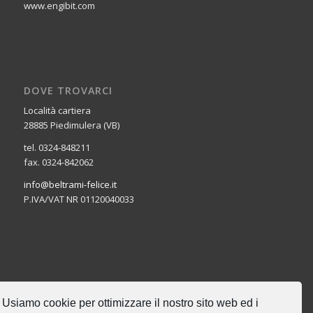
www.engibit.com
DOVE TROVARCI
Località cartiera
28885 Piedimulera (VB)
tel. 0324-848211
fax. 0324-842062
info@beltrami-felice.it
P.IVA/VAT NR 01120040033
CERCA NEL SITO
Usiamo cookie per ottimizzare il nostro sito web ed i