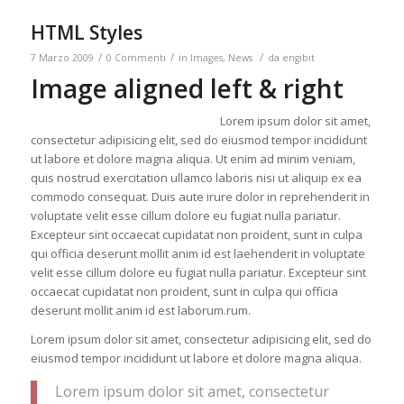
HTML Styles
/
/
/
7 Marzo 2009
0 Commenti
in
Images
,
News
da
engibit
Image aligned left & right
Lorem ipsum dolor sit amet,
consectetur adipisicing elit, sed do eiusmod tempor incididunt
ut labore et dolore magna aliqua. Ut enim ad minim veniam,
quis nostrud exercitation ullamco laboris nisi ut aliquip ex ea
commodo consequat. Duis aute irure dolor in reprehenderit in
voluptate velit esse cillum dolore eu fugiat nulla pariatur.
Excepteur sint occaecat cupidatat non proident, sunt in culpa
qui officia deserunt mollit anim id est laehenderit in voluptate
velit esse cillum dolore eu fugiat nulla pariatur. Excepteur sint
occaecat cupidatat non proident, sunt in culpa qui officia
deserunt mollit anim id est laborum.rum.
Lorem ipsum dolor sit amet, consectetur adipisicing elit, sed do
eiusmod tempor incididunt ut labore et dolore magna aliqua.
Lorem ipsum dolor sit amet, consectetur