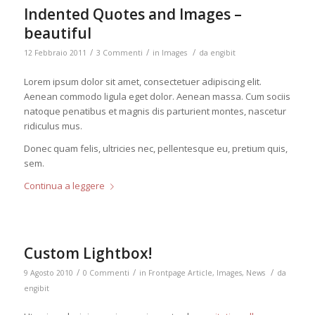
Indented Quotes and Images –
beautiful
/
/
/
12 Febbraio 2011
3 Commenti
in
Images
da
engibit
Lorem ipsum dolor sit amet, consectetuer adipiscing elit.
Aenean commodo ligula eget dolor. Aenean massa. Cum sociis
natoque penatibus et magnis dis parturient montes, nascetur
ridiculus mus.
Donec quam felis, ultricies nec, pellentesque eu, pretium quis,
sem.
Continua a leggere
Custom Lightbox!
/
/
/
9 Agosto 2010
0 Commenti
in
Frontpage Article
,
Images
,
News
da
engibit