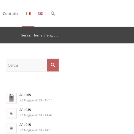
Contatti
Sei in:
Home
/
engibit
APL065
22 Maggio 2020 - 15:16
APL035
22 Maggio 2020 - 14:42
APL015
22 Maggio 2020 - 14:13