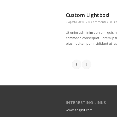
Custom Lightbox!
/
/
9 Agosto 2010
0 Commenti
in
Fro
Ut enim ad minim veniam, quis no
commodo consequat. Lorem ipsum 
eiusmod tempor incididunt ut la
1
2
INTERESTING LINKS
www.engibit.com