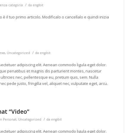
/
enza categoria
da
engibit
il tuo primo articolo. Modificalo o cancellalo e quindi inizia
/
ews
,
Uncategorized
da
engibit
ectetuer adipiscing elit. Aenean commodo ligula eget dolor.
ue penatibus et magnis dis parturient montes, nascetur
ultricies nec, pellentesque eu, pretium quis, sem. Nulla
pede justo, fringilla vel, aliquet nec, vulputate eget, arcu.
mat “Video”
/
in
Personal
,
Uncategorized
da
engibit
ectetuer adipiscing elit. Aenean commodo ligula eget dolor.