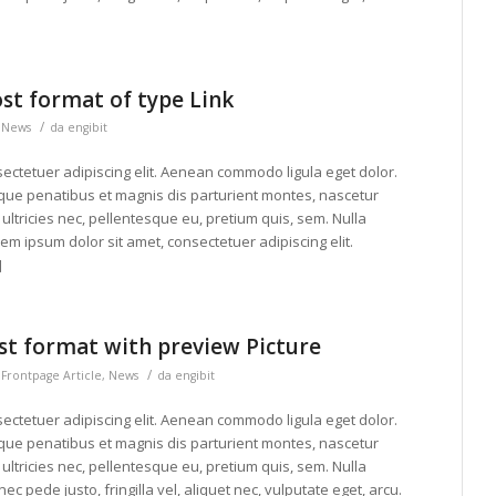
ost format of type Link
/
n
News
da
engibit
ectetuer adipiscing elit. Aenean commodo ligula eget dolor.
ue penatibus et magnis dis parturient montes, nascetur
ultricies nec, pellentesque eu, pretium quis, sem. Nulla
 ipsum dolor sit amet, consectetuer adipiscing elit.
]
ost format with preview Picture
/
n
Frontpage Article
,
News
da
engibit
ectetuer adipiscing elit. Aenean commodo ligula eget dolor.
ue penatibus et magnis dis parturient montes, nascetur
ultricies nec, pellentesque eu, pretium quis, sem. Nulla
pede justo, fringilla vel, aliquet nec, vulputate eget, arcu.