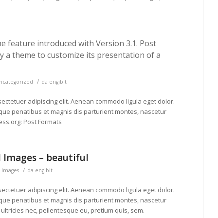
e feature introduced with Version 3.1. Post
 a theme to customize its presentation of a
/
ncategorized
da
engibit
ectetuer adipiscing elit. Aenean commodo ligula eget dolor.
ue penatibus et magnis dis parturient montes, nascetur
ss.org: Post Formats
 Images – beautiful
/
n
Images
da
engibit
ectetuer adipiscing elit. Aenean commodo ligula eget dolor.
ue penatibus et magnis dis parturient montes, nascetur
ultricies nec, pellentesque eu, pretium quis, sem.