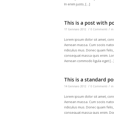
In enim justo, […]
This is a post with p
/
/
17 Gennaio 2012
0 Commenti
i
Lorem ipsum dolor sit amet, cons
Aenean massa. Cum sociis natoq
ridiculus mus. Donec quam felis, 
consequat massa quis enim. Lorem
Aenean commodo ligula eget […
This is a standard p
/
/
14 Gennaio 2012
0 Commenti
i
Lorem ipsum dolor sit amet, cons
Aenean massa. Cum sociis natoq
ridiculus mus. Donec quam felis, 
consequat massa quis enim. Donec 