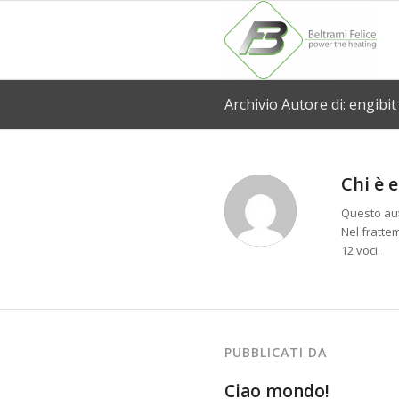
Archivio Autore di: engibit
Chi è
e
Questo aut
Nel fratte
12 voci.
PUBBLICATI DA
Ciao mondo!