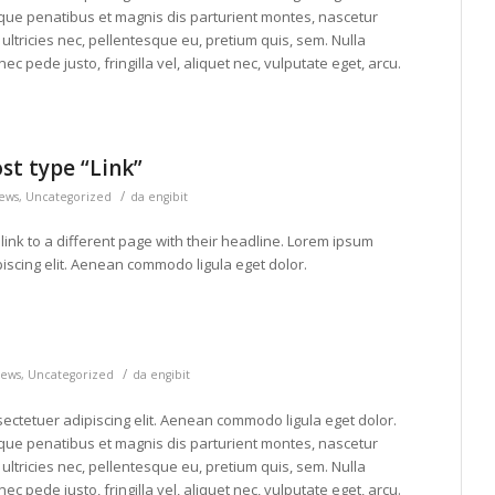
ue penatibus et magnis dis parturient montes, nascetur
ultricies nec, pellentesque eu, pretium quis, sem. Nulla
pede justo, fringilla vel, aliquet nec, vulputate eget, arcu.
ost type “Link”
/
ews
,
Uncategorized
da
engibit
link to a different page with their headline. Lorem ipsum
piscing elit. Aenean commodo ligula eget dolor.
/
ews
,
Uncategorized
da
engibit
ectetuer adipiscing elit. Aenean commodo ligula eget dolor.
ue penatibus et magnis dis parturient montes, nascetur
ultricies nec, pellentesque eu, pretium quis, sem. Nulla
pede justo, fringilla vel, aliquet nec, vulputate eget, arcu.