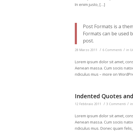
In enim justo, […]
Post Formats is a them
Formats can be used by
post.
/
/
28 Marzo 2011
6 Commenti
in
U
Lorem ipsum dolor sit amet, cons
Aenean massa. Cum sociis natoq
ridiculus mus – more on WordPre
Indented Quotes and
/
/
12 Febbraio 2011
3 Commenti
i
Lorem ipsum dolor sit amet, cons
Aenean massa. Cum sociis natoq
ridiculus mus. Donec quam felis, 