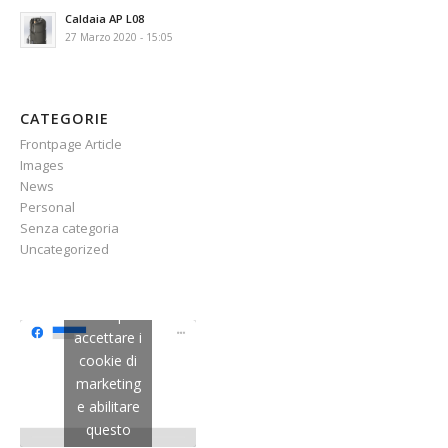
Caldaia AP L08
27 Marzo 2020 - 15:05
CATEGORIE
Frontpage Article
Images
News
Personal
Senza categoria
Uncategorized
Clicca per
accettare i
cookie di
marketing
e abilitare
questo