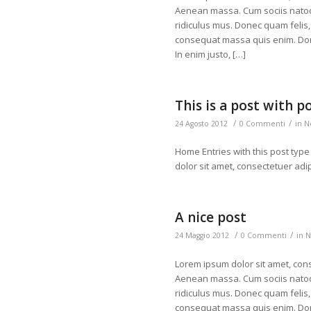
Aenean massa. Cum sociis natoq
ridiculus mus. Donec quam felis, 
consequat massa quis enim. Donec 
In enim justo, […]
This is a post with p
/
/
24 Agosto 2012
0 Commenti
in
N
Home Entries with this post type 
dolor sit amet, consectetuer adi
A nice post
/
/
24 Maggio 2012
0 Commenti
in
N
Lorem ipsum dolor sit amet, cons
Aenean massa. Cum sociis natoq
ridiculus mus. Donec quam felis, 
consequat massa quis enim. Donec 