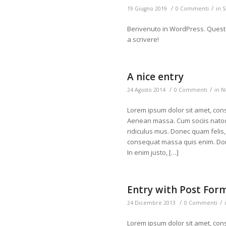
/
/
19 Giugno 2019
0 Commenti
in
S
Benvenuto in WordPress. Questo è 
a scrivere!
A nice entry
/
/
24 Agosto 2014
0 Commenti
in
N
Lorem ipsum dolor sit amet, cons
Aenean massa. Cum sociis natoq
ridiculus mus. Donec quam felis, 
consequat massa quis enim. Donec 
In enim justo, […]
Entry with Post For
/
/
24 Dicembre 2013
0 Commenti
Lorem ipsum dolor sit amet, cons