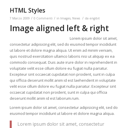
HTML Styles
/
/
/
7 Marzo 2009
0 Commenti
in
Images
,
News
da
engibit
Image aligned left & right
Lorem ipsum dolor sit amet,
consectetur adipisicing elit, sed do eiusmod tempor incididunt
ut labore et dolore magna aliqua. Ut enim ad minim veniam,
quis nostrud exercitation ullamco laboris nisi ut aliquip ex ea
commodo consequat. Duis aute irure dolor in reprehenderit in
voluptate velit esse cillum dolore eu fugiat nulla pariatur.
Excepteur sint occaecat cupidatat non proident, sunt in culpa
qui officia deserunt mollit anim id est laehenderit in voluptate
velit esse cillum dolore eu fugiat nulla pariatur. Excepteur sint
occaecat cupidatat non proident, sunt in culpa qui officia
deserunt mollit anim id est laborum.rum.
Lorem ipsum dolor sit amet, consectetur adipisicing elit, sed do
eiusmod tempor incididunt ut labore et dolore magna aliqua.
Lorem ipsum dolor sit amet, consectetur