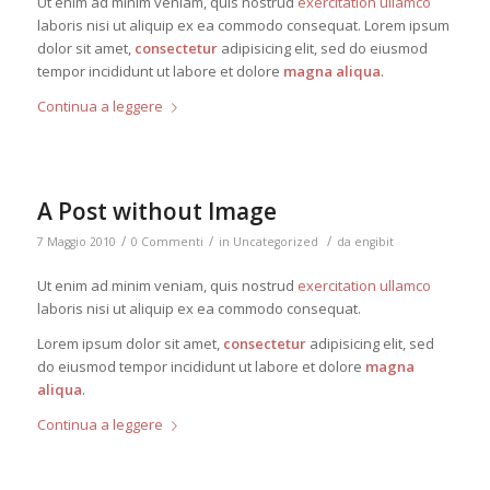
Ut enim ad minim veniam, quis nostrud
exercitation ullamco
laboris nisi ut aliquip ex ea commodo consequat. Lorem ipsum
dolor sit amet,
consectetur
adipisicing elit, sed do eiusmod
tempor incididunt ut labore et dolore
magna aliqua
.
Continua a leggere
A Post without Image
/
/
/
7 Maggio 2010
0 Commenti
in
Uncategorized
da
engibit
Ut enim ad minim veniam, quis nostrud
exercitation ullamco
laboris nisi ut aliquip ex ea commodo consequat.
Lorem ipsum dolor sit amet,
consectetur
adipisicing elit, sed
do eiusmod tempor incididunt ut labore et dolore
magna
aliqua
.
Continua a leggere