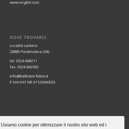
www.engibit.com
DOVE TROVARCI
Località cartiera
28885 Piedimulera (VB)
tel. 0324-848211
fax. 0324-842062
info@beltrami-felice.it
P.IVA/VAT NR 01120040033
CERCA NEL SITO
Usiamo cookie per ottimizzare il nostro sito web ed i