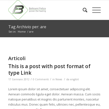
Tag Archivio per: are
Sei in:
Home
/
are
Articoli
This is a post with post format of
type Link
/
/
/
17 Gennaio 2012
0 Commenti
in
News
da
engibit
Lorem ipsum dolor sit amet, consectetuer adipiscing elit.
Aenean commodo ligula eget dolor. Aenean massa. Cum sociis
natoque penatibus et magnis dis parturient montes, nascetur
ridiculus mus. Donec quam felis, ultricies nec, pellentesque eu,