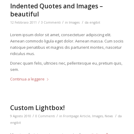
Indented Quotes and Images –
beautiful
/
/
/
12 Febbraio 2011
3 Commenti
in
Images
da
engibit
Lorem ipsum dolor sit amet, consectetuer adipiscing elit.
Aenean commodo ligula eget dolor. Aenean massa. Cum sociis
natoque penatibus et magnis dis parturient montes, nascetur
ridiculus mus.
Donec quam felis, ultricies nec, pellentesque eu, pretium quis,
sem.
Continua a leggere
Custom Lightbox!
/
/
/
9 Agosto 2010
0 Commenti
in
Frontpage Article
,
Images
,
News
da
engibit