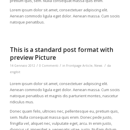
pretium quis, sem. Nulla consequat massa quis enim.
Lorem ipsum dolor sit amet, consectetuer adipiscing elit.
Aenean commodo ligula eget dolor. Aenean massa. Cum sociis
natoque penatibus.
This is a standard post format with
preview Picture
/
/
/
14 Gennaio 2012
0 Commenti
in
Frontpage Article
,
News
da
engibit
Lorem ipsum dolor sit amet, consectetuer adipiscing elit.
Aenean commodo ligula eget dolor. Aenean massa. Cum sociis
natoque penatibus et magnis dis parturient montes, nascetur
ridiculus mus.
Donec quam felis, ultricies nec, pellentesque eu, pretium quis,
sem. Nulla consequat massa quis enim. Donec pede justo,
fringilla vel, aliquet nec, vulputate eget, arcu. In enim justo,
rhoncus ut, imperdiet a, venenatis vitae, justo. Nullam dictum