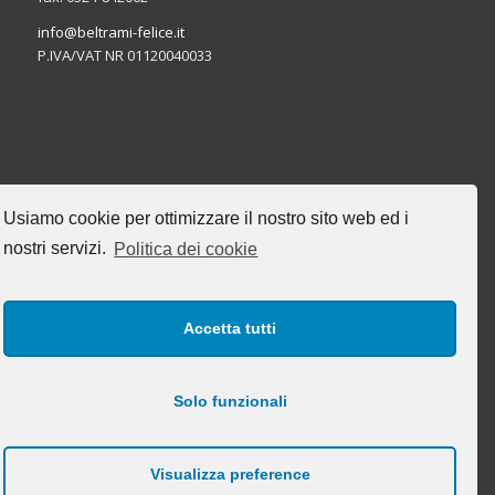
info@beltrami-felice.it
P.IVA/VAT NR 01120040033
CERCA NEL SITO
Usiamo cookie per ottimizzare il nostro sito web ed i
nostri servizi.
Politica dei cookie
Accetta tutti
I NOSTRI ORARI DI UFFICIO
Lun-Ven: 8:00-17:00
Solo funzionali
Visualizza preference