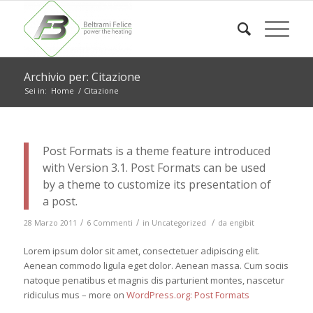
Archivio per: Citazione
Sei in:
Home
/
Citazione
Post Formats is a theme feature introduced
with Version 3.1. Post Formats can be used
by a theme to customize its presentation of
a post.
/
/
/
28 Marzo 2011
6 Commenti
in
Uncategorized
da
engibit
Lorem ipsum dolor sit amet, consectetuer adipiscing elit.
Aenean commodo ligula eget dolor. Aenean massa. Cum sociis
natoque penatibus et magnis dis parturient montes, nascetur
ridiculus mus – more on
WordPress.org: Post Formats