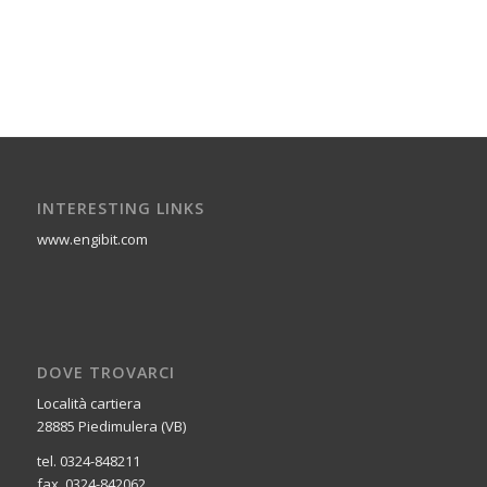
INTERESTING LINKS
www.engibit.com
DOVE TROVARCI
Località cartiera
28885 Piedimulera (VB)
tel. 0324-848211
fax. 0324-842062