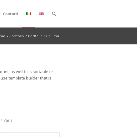
Contatti
ome
/
Portfolio
/
Portfolio 3 Column
t, as well if its sortable or
 use template builder that is
/
Varie