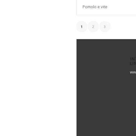
Pomolo e vite
1
2
3
IN
LI
ww