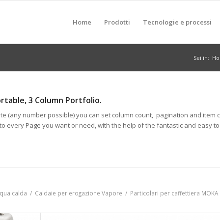
Home
Prodotti
Tecnologie e processi
Sei in:
H
ortable, 3 Column Portfolio.
te (any number possible) you can set column count, pagination and item coun
 to every Page you want or need, with the help of the fantastic and easy to
cqua calda
/
Caldaie per erogazione Vapore
/
Particolari per caffettiera MOKA