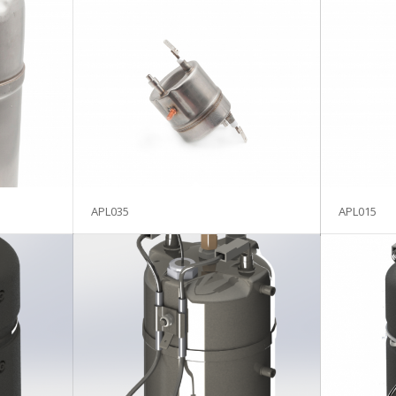
APL035
APL015