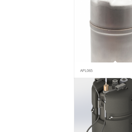
APL065