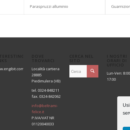
Paraspruzzi alluminio
Guarnizio
TERESTING
DOVE
CERCA NEL
I NOSTRI
NKS
TROVARCI
SITO
ORARI DI
UFFICIO
w.engibit.com
Località cartiera
Lun-Ven: 8:00
28885
17:00
Piedimulera (VB)
tel. 0324-848211
fax. 0324-842062
Usi
info@beltrami-
felice.it
ser
P.IVA/VAT NR
01120040033