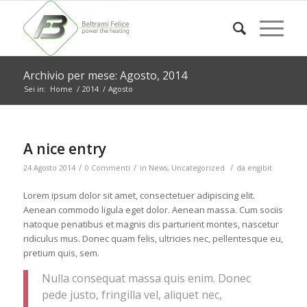
Archivio per mese: Agosto, 2014
Sei in:
Home
/
2014
/
Agosto
A nice entry
/
/
/
24 Agosto 2014
0 Commenti
in
News
,
Uncategorized
da
engibit
Lorem ipsum dolor sit amet, consectetuer adipiscing elit.
Aenean commodo ligula eget dolor. Aenean massa. Cum sociis
natoque penatibus et magnis dis parturient montes, nascetur
ridiculus mus. Donec quam felis, ultricies nec, pellentesque eu,
pretium quis, sem.
Nulla consequat massa quis enim. Donec
pede justo, fringilla vel, aliquet nec,