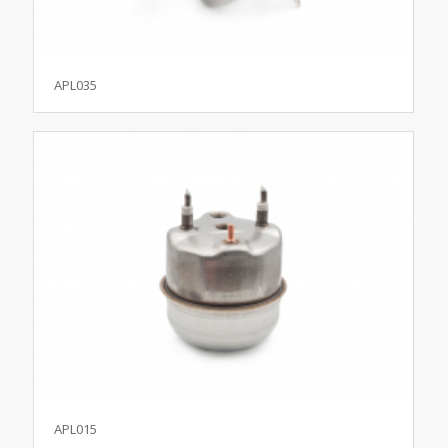
APL035
APL015