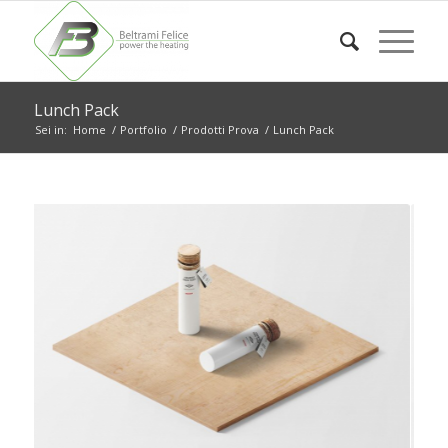
Lunch Pack
Sei in:
Home
/
Portfolio
/
Prodotti Prova
/
Lunch Pack