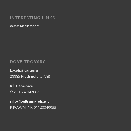
INTERESTING LINKS
www.engibit.com
DOVE TROVARCI
Località cartiera
28885 Piedimulera (VB)
tel. 0324-848211
fax. 0324-842062
info@beltrami-felice.it
P.IVA/VAT NR 01120040033