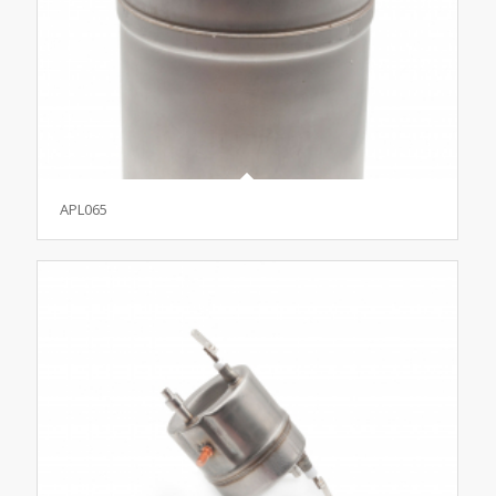
APL065