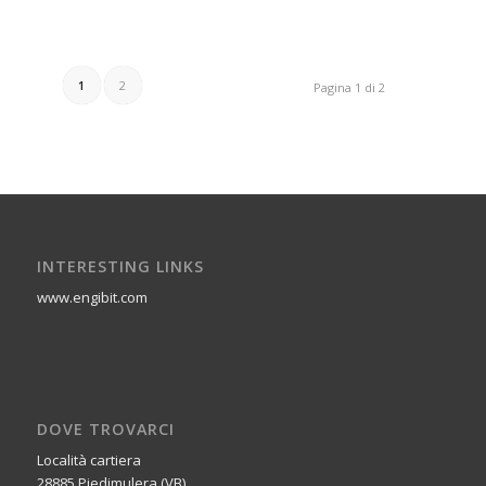
1
2
Pagina 1 di 2
INTERESTING LINKS
www.engibit.com
DOVE TROVARCI
Località cartiera
28885 Piedimulera (VB)