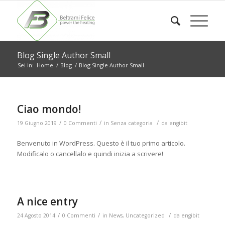
Blog Single Author Small
Sei in:
Home
/
Blog
/
Blog Single Author Small
Ciao mondo!
/
/
/
19 Giugno 2019
0 Commenti
in
Senza categoria
da
engibit
Benvenuto in WordPress. Questo è il tuo primo articolo.
Modificalo o cancellalo e quindi inizia a scrivere!
A nice entry
/
/
/
24 Agosto 2014
0 Commenti
in
News
,
Uncategorized
da
engibit