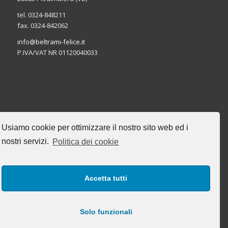
tel. 0324-848211
fax. 0324-842062
info@beltrami-felice.it
P.IVA/VAT NR 01120040033
CERCA NEL SITO
Usiamo cookie per ottimizzare il nostro sito web ed i
nostri servizi.
Politica dei cookie
Accetta tutti
I NOSTRI ORARI DI UFFICIO
Lun-Ven: 8:00-17:00
Solo funzionali