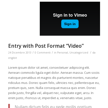
Entry with Post Format “Video”
/
/
/
24 Dicembre 2013
0 Commenti
in
Personal
,
Uncategorized
da
engibit
Lorem ipsum dolor sit amet, consectetuer adipiscing elit.
Aenean commodo ligula eget dolor. Aenean massa. Cum sociis
natoque penatibus et magnis dis parturient montes, nascetur
ridiculus mus. Donec quam felis, ultricies nec, pellentesque eu,
pretium quis, sem. Nulla consequat massa quis enim. Donec
pede justo, fringilla vel, aliquet nec, vulputate eget, arcu. In
enim justo, rhoncus ut, imperdiet a, venenatis vitae, justo.
Nullam dictum felis eu pede mollis pretium.