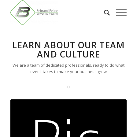
LEARN ABOUT OUR TEAM
AND CULTURE
We are a team of dedicated professionals, ready to do what
ever it takes to make your business grow