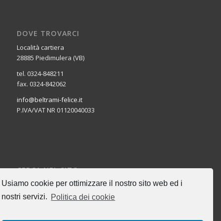
DOVE TROVARCI
Località cartiera
28885 Piedimulera (VB)
tel. 0324-848211
fax. 0324-842062
info@beltrami-felice.it
P.IVA/VAT NR 01120040033
CERCA NEL SITO
Usiamo cookie per ottimizzare il nostro sito web ed i
nostri servizi.
Politica dei cookie