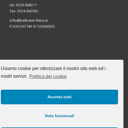
tel. 0324-848211
fax. 0324-842062
info@beltrami-felice.it
P.IVA/VAT NR 01120040033
CERCA NEL SITO
Usiamo cookie per ottimizzare il nostro sito web ed i
nostri servizi.
Politica dei cookie
Accetta tutti
I NOSTRI ORARI DI UFFICIO
Lun-Ven: 8:00-17:00
Solo funzionali