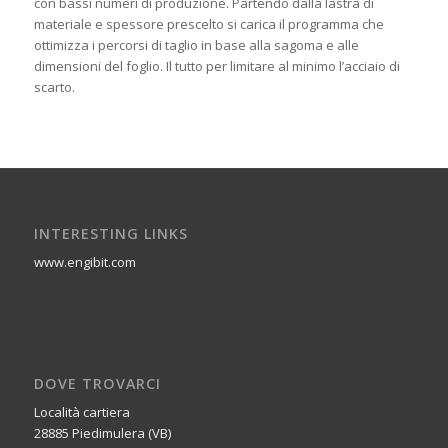
con bassi numeri di produzione. Partendo dalla lastra di
materiale e spessore prescelto si carica il programma che
ottimizza i percorsi di taglio in base alla sagoma e alle
dimensioni del foglio. Il tutto per limitare al minimo l’acciaio di
scarto.
INTERESTING LINKS
www.engibit.com
DOVE TROVARCI
Località cartiera
28885 Piedimulera (VB)