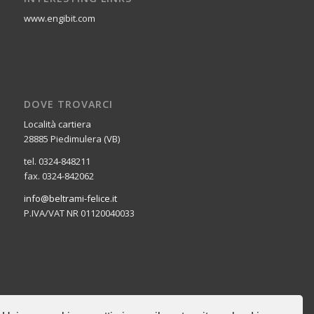
www.engibit.com
DOVE TROVARCI
Località cartiera
28885 Piedimulera (VB)
tel. 0324-848211
fax. 0324-842062
info@beltrami-felice.it
P.IVA/VAT NR 01120040033
CERCA NEL SITO