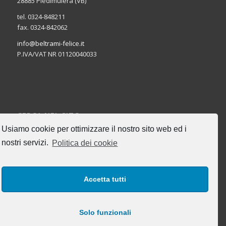
28885 Piedimulera (VB)
tel. 0324-848211
fax. 0324-842062
info@beltrami-felice.it
P.IVA/VAT NR 01120040033
CERCA NEL SITO
Usiamo cookie per ottimizzare il nostro sito web ed i
nostri servizi.
Politica dei cookie
Accetta tutti
I NOSTRI ORARI DI UFFICIO
Lun-Ven: 8:00-17:00
Solo funzionali