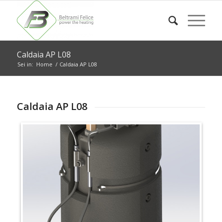
Caldaia AP L08
Sei in:
Home
/
Caldaia AP L08
Caldaia AP L08