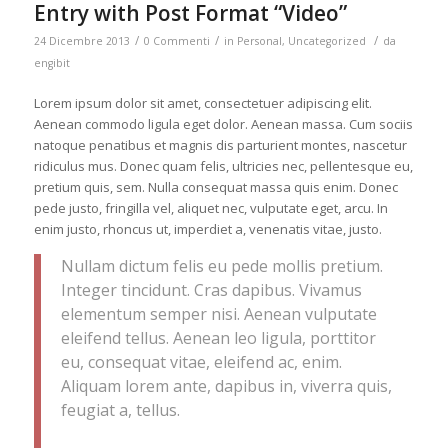
Entry with Post Format “Video”
/
/
/
24 Dicembre 2013
0 Commenti
in
Personal
,
Uncategorized
da
engibit
Lorem ipsum dolor sit amet, consectetuer adipiscing elit.
Aenean commodo ligula eget dolor. Aenean massa. Cum sociis
natoque penatibus et magnis dis parturient montes, nascetur
ridiculus mus. Donec quam felis, ultricies nec, pellentesque eu,
pretium quis, sem. Nulla consequat massa quis enim. Donec
pede justo, fringilla vel, aliquet nec, vulputate eget, arcu. In
enim justo, rhoncus ut, imperdiet a, venenatis vitae, justo.
Nullam dictum felis eu pede mollis pretium.
Integer tincidunt. Cras dapibus. Vivamus
elementum semper nisi. Aenean vulputate
eleifend tellus. Aenean leo ligula, porttitor
eu, consequat vitae, eleifend ac, enim.
Aliquam lorem ante, dapibus in, viverra quis,
feugiat a, tellus.