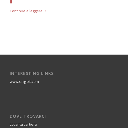
Continua a leggere
INTERESTING LINKS
www.engibit.com
DOVE TROVARCI
Località cartiera