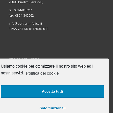
28885 Piedimulera (VB)
tel. 0324-848211
fax. 0324-842062
info@beltrami-felice.it
P.IVA/VAT NR 01120040033
CERCA NEL SITO
Usiamo cookie per ottimizzare il nostro sito web ed i
nostri servizi.
Politica dei cookie
Accetta tutti
I NOSTRI ORARI DI UFFICIO
Lun-Ven: 8:00-17:00
Solo funzionali