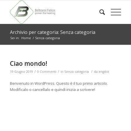
Archivio per categoria: Senza categoria
Sei in:
Home
/
Senza categoria
Ciao mondo!
/
/
/
19 Giugno 2019
0 Commenti
in
Senza categoria
da
engibit
Benvenuto in WordPress. Questo è il tuo primo articolo.
Modificalo o cancellalo e quindi inizia a scrivere!