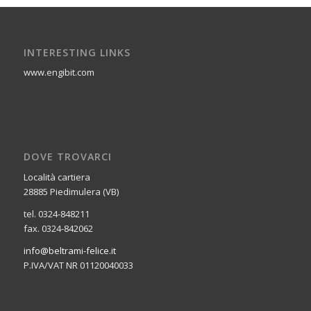
INTERESTING LINKS
www.engibit.com
DOVE TROVARCI
Località cartiera
28885 Piedimulera (VB)
tel. 0324-848211
fax. 0324-842062
info@beltrami-felice.it
P.IVA/VAT NR 01120040033