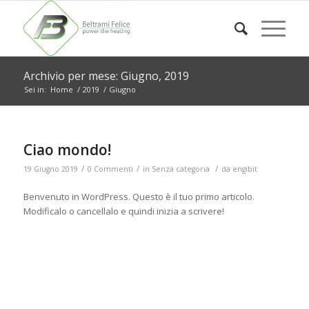
Archivio per mese: Giugno, 2019
Sei in:
Home
/
2019
/
Giugno
Ciao mondo!
/
/
/
19 Giugno 2019
0 Commenti
in
Senza categoria
da
engibit
Benvenuto in WordPress. Questo è il tuo primo articolo.
Modificalo o cancellalo e quindi inizia a scrivere!