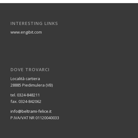
INTERESTING LINKS
www.engibit.com
DOVE TROVARCI
Località cartiera
28885 Piedimulera (VB)
tel. 0324-848211
fax. 0324-842062
info@beltrami-felice.it
P.IVA/VAT NR 01120040033