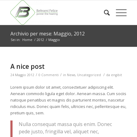
Archivio per mese: Maggio, 2012
Sei in:
Home
/
2012
/
Maggio
A nice post
/
/
/
24 Maggio 2012
0 Commenti
in
News
,
Uncategorized
da
engibit
Lorem ipsum dolor sit amet, consectetuer adipiscing elit.
Aenean commodo ligula eget dolor. Aenean massa. Cum sociis
natoque penatibus et magnis dis parturient montes, nascetur
ridiculus mus. Donec quam felis, ultricies nec, pellentesque eu,
pretium quis, sem.
Nulla consequat massa quis enim. Donec
pede justo, fringilla vel, aliquet nec,