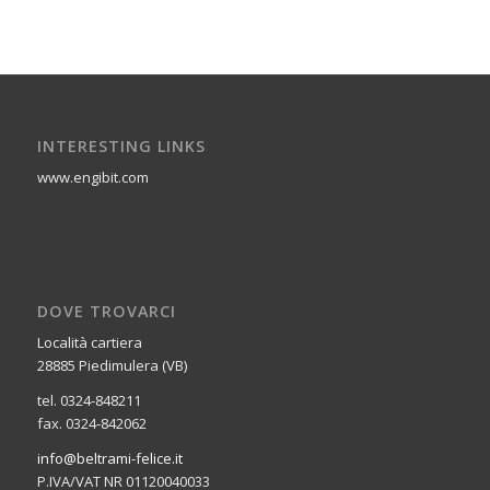
INTERESTING LINKS
www.engibit.com
DOVE TROVARCI
Località cartiera
28885 Piedimulera (VB)
tel. 0324-848211
fax. 0324-842062
info@beltrami-felice.it
P.IVA/VAT NR 01120040033