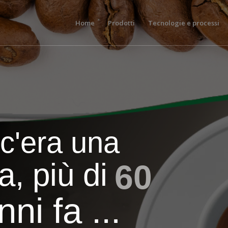
Home
Prodotti
Tecnologie e processi
.c'era una
a, più di
60
nni fa ...