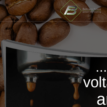
..
volt
a