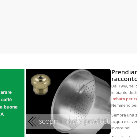
Prendiam
racconto
Dal 1949, nell
impianto dedi
imbuto per ca
Nemmeno per 
Sembra una sto
acqua e di ve
Invece no!